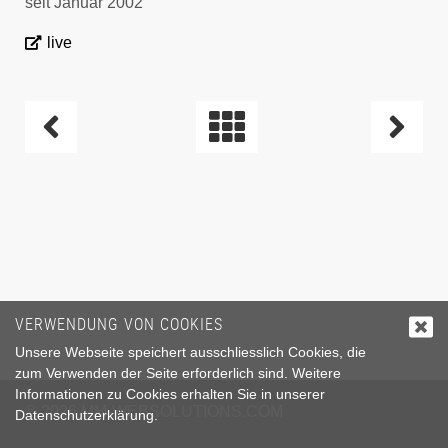
seit Januar 2002
live
BEITRAGSNAVIGATION
VERWENDUNG VON COOKIES
Unsere Webseite speichert ausschliesslich Cookies, die
zum Verwenden der Seite erforderlich sind. Weitere
Informationen zu Cookies erhalten Sie in unserer
© 2026
MM-WEBSOLUTIONS.COM
Datenschutzerklärung
.