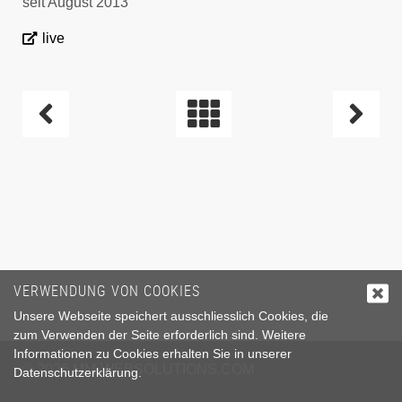
seit August 2013
live
BEITRAGSNAVIGATION
VERWENDUNG VON COOKIES
Unsere Webseite speichert ausschliesslich Cookies, die
zum Verwenden der Seite erforderlich sind. Weitere
Informationen zu Cookies erhalten Sie in unserer
© 2026
MM-WEBSOLUTIONS.COM
Datenschutzerklärung
.