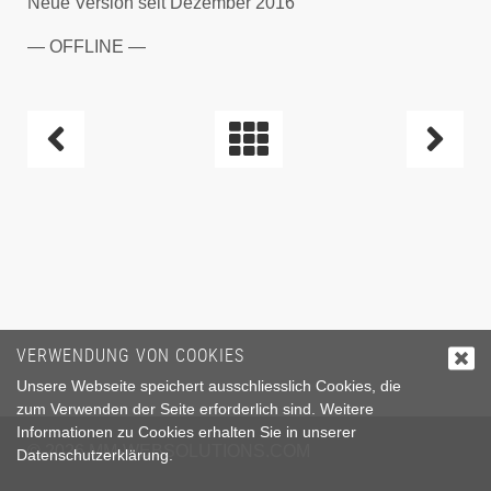
Neue Version seit Dezember 2016
— OFFLINE —
BEITRAGSNAVIGATION
VERWENDUNG VON COOKIES
Unsere Webseite speichert ausschliesslich Cookies, die
zum Verwenden der Seite erforderlich sind. Weitere
Informationen zu Cookies erhalten Sie in unserer
© 2026
MM-WEBSOLUTIONS.COM
Datenschutzerklärung
.